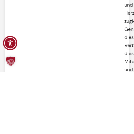
und
Her
zugl
Gen
dies
Ver
dies
Mit
und
die
Men
die
hier
lebe
arbe
und