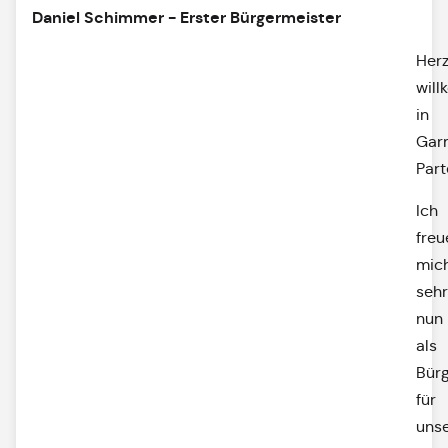
Daniel Schimmer - Erster Bürgermeister
Herz
wil
in
Gar
Part
Ich
freu
mic
sehr
nun
als
Bür
für
uns