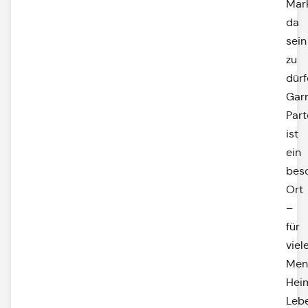
Mar
da
sein
zu
dürf
Gar
Part
ist
ein
bes
Ort
–
für
viel
Men
Hei
Leb