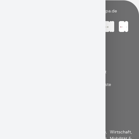
Rathausplatz
08821/910-
rathaus@gapa.de
Markt
08821/910-
1
3000
Garmisch-
0
82467
Partenkirchen
Garmisch-
Partenkirchen
Wichtige
Fundbüro Online
Links
Digitales Amtsblatt
Online-Bürgerdienste
Ortsplan
DSGVO
Aktuelles
Bürger &
Unser
Kultur
Familie,
Wirtschaft,
Menü
Verwaltung
Markt
&
Bildung
Mobilität &