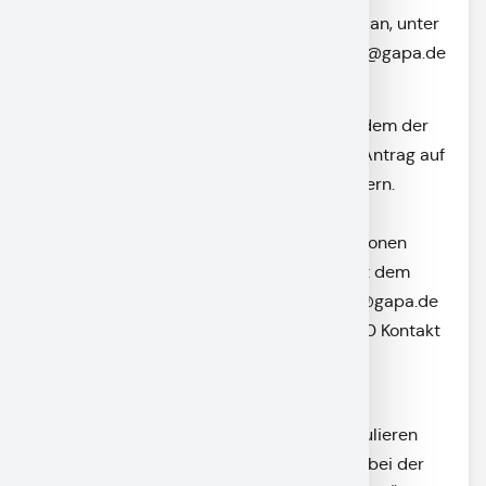
den Gemeindewahlleiter, Martin Millian, unter
Rufnr. 08821/9103364,
martin.millian@gapa.de
Briefwahlunterlagen, Wählerverzeichnis
Briefwahlunterlagen können Sie mit dem der
Wahlbenachrichtigung beigefügten Antrag auf
Erteilung eines Wahlscheines anfordern.
Zusätzlich können Sie diesen
online
beantragen. Nähere Informationen
finden Sie zu gegebener Zeit hier. Mit dem
Wahlamt können Sie unter
wahlamt@gapa.de
oder unter der RufNr. 08821/910-3150 Kontakt
aufnehmen.
Probestimmzettel
Das bayerische Wahlsystem (Kummulieren
und Panaschieren) erfordert gerade bei der