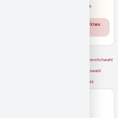
Digitales Amtsblatt des Marktes
Garmisch-Partenkirchen
Ergebnisse der Kommunalwahlen 2020
Bekanntmachung Endergebnis Buergermeisterstichwahl
Bekanntmachung Endergebnis Gemeinderatswahl
Bekanntmachung Ergebnis Bürgermeisterwahl
Martin Millian (Wahlleiter)
Uwe Gaber (Stellv. Wahlleiter)