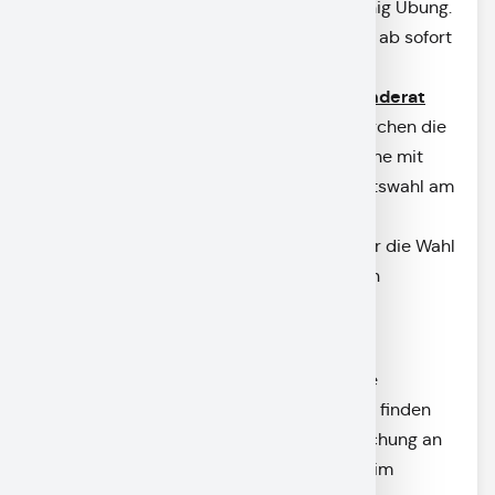
Verteilung so vieler Stimmen ein wenig Übung.
Dies ist auf dieser Seite des Marktes ab sofort
möglich.
Probestimmzettel Gemeinderat
Mit dem
bietet der Markt Garmisch-Partenkirchen die
Möglichkeit, sich frühzeitig und in Ruhe mit
dem Wahlverfahren zur Gemeinderatswahl am
08. März vertraut zu machen.
Auch Ihre Abstimmungsabsichten für die Wahl
des Kreistags können Sie über diesen
Probestimmzettel Kreistag
prüfen.
Wahlbe
kanntmachungen
Alle Bekanntmachungen rund um die
Gemeinde- und Landkreiswahl 2026 finden
Sie, neben der amtlichen Veröffentlichung an
unserer Amtstafel am Rathaus auch im