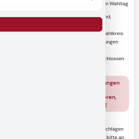
Landkreiswahlen sind alle Personen, die am Wahltag
1.Unionsbürgerinnen oder Unionsbürger sind,
2.das 18. Lebensjahr vollendet haben,
3.sich seit mindestens zwei Monaten im Wahlkreis
mit dem Schwerpunkt ihrer Lebensbeziehungen
aufhalten,
4.nicht nach Art. 2 vom Wahlrecht ausgeschlossen
sind.
Informationen zu Abstimmungen
und Wahlen des
Staatsminiseriums des Inneren,
für Sicherheit und Ordnung
Wahlvorschlagsträger, Wahlorganisation
Fragen zur Einreichung von Wahlvorschlägen
und zur Wahlorganisation richten Sie bitte an