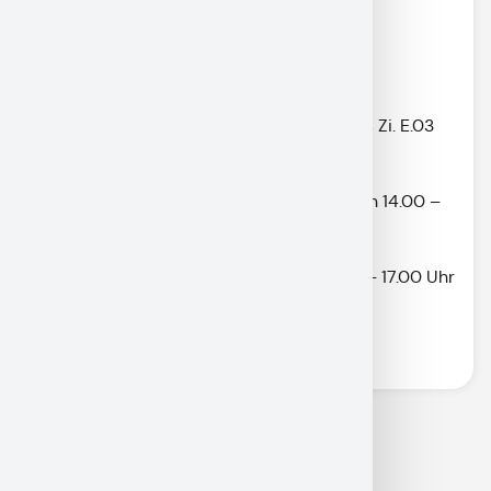
08821/910-3160
wahlamt@gapa.de
Öffnungszeiten des Wahllokals im Rathaus Zi. E.03
ab Montag, 20.01.2025:
Montag – Mittwoch: 08.00 – 13.00 und von 14.00 –
16.00 Uhr
Donnerstag: 08.00 – 13.00 und von 14.00 – 17.00 Uhr
Freitag: 08.00 – 13.00 Uhr