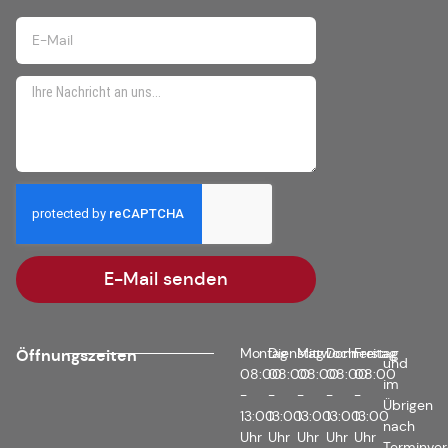
E-Mail senden
Montag
Dienstag
Mittwoch
Donnerstag
Freitag
Öffnungszeiten
und
08:00
08:00
08:00
08:00
08:00
im
-
-
-
-
-
Übrigen
13:00
13:00
13:00
13:00
13:00
nach
Uhr
Uhr
Uhr
Uhr
Uhr
Terminver