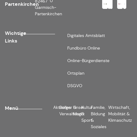
0
82467
Partenkirchen
Garmisch-
Partenkirchen
Wichtige
Digitales Amtsblatt
Links
Fundbüro Online
Online-Bürgerdienste
Ortsplan
DSGVO
Aktuelles
Bürger &
Unser
Kultur
Familie,
Wirtschaft,
Menü
Verwaltung
Markt
&
Bildung
Mobilität &
Sport
&
Klimaschutz
Soziales