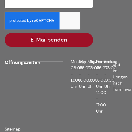
E-Mail senden
Montag
Dienstag
Mittwoch
Donnerstag
Freitag
Öffnungszeiten
und
08:00
08:00
08:00
08:00
08:00
im
-
-
-
-
-
Übrigen
13:00
13:00
13:00
13:00
13:00
nach
Uhr
Uhr
Uhr
Uhr
Uhr
Terminver
14:00
-
17:00
Uhr
Sitemap